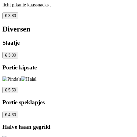
licht pikante kaassnacks .
€ 3.80
Diversen
Slaatje
€ 3.00
Portie kipsate
€ 5.50
Portie speklapjes
€ 4.30
Halve haan gegrild