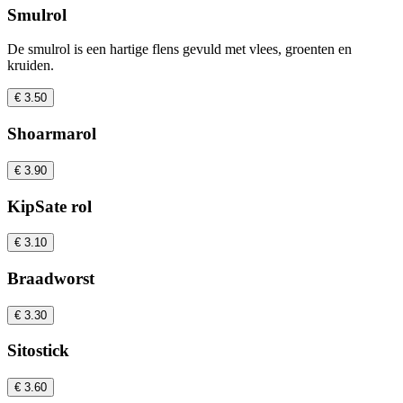
Smulrol
De smulrol is een hartige flens gevuld met vlees, groenten en
kruiden.
€ 3.50
Shoarmarol
€ 3.90
KipSate rol
€ 3.10
Braadworst
€ 3.30
Sitostick
€ 3.60