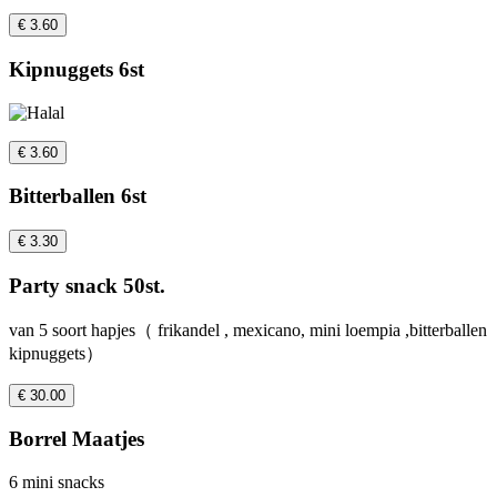
€ 3.60
Kipnuggets 6st
€ 3.60
Bitterballen 6st
€ 3.30
Party snack 50st.
van 5 soort hapjes（ frikandel , mexicano, mini loempia ,bitterballen
kipnuggets）
€ 30.00
Borrel Maatjes
6 mini snacks