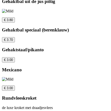
Gehaktbal uit de jus pittig
€ 3.80
Gehaktbal speciaal (berenklauw)
€ 3.70
Gehaktstaaf/pikanto
€ 3.00
Mexicano
€ 3.00
Rundvleeskroket
de luxe kroket met draadjesvlees