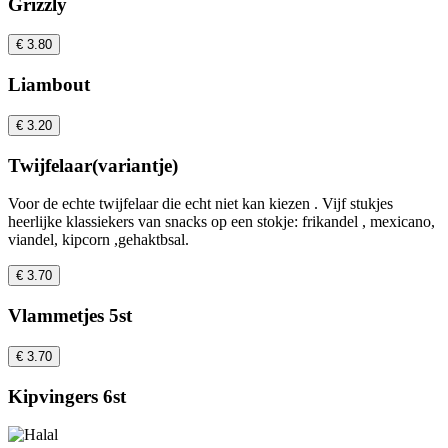
Grizzly
€ 3.80
Liambout
€ 3.20
Twijfelaar(variantje)
Voor de echte twijfelaar die echt niet kan kiezen . Vijf stukjes
heerlijke klassiekers van snacks op een stokje: frikandel , mexicano,
viandel, kipcorn ,gehaktbsal.
€ 3.70
Vlammetjes 5st
€ 3.70
Kipvingers 6st