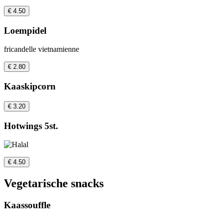
€ 4.50
Loempidel
fricandelle vietnamienne
€ 2.80
Kaaskipcorn
€ 3.20
Hotwings 5st.
€ 4.50
Vegetarische snacks
Kaassouffle