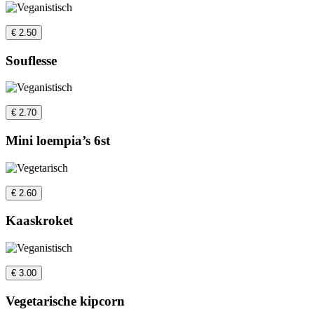
€ 2.50
Souflesse
€ 2.70
Mini loempia’s 6st
€ 2.60
Kaaskroket
€ 3.00
Vegetarische kipcorn